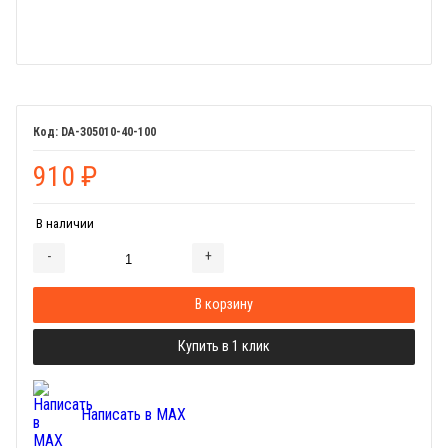
DA-305010-40-100
910
₽
В наличии
-
+
Добавляется...
Добавлен
В корзину
Купить в 1 клик
Написать в MAX