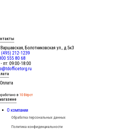
онтакты
 Варшавская, Болотниковская ул., д.5к3
 (495) 212-1239
800 555 80 68
 - пт: 09:00-18:00
fo@tdofficetorg.ru
лата
зработано в
10 Вёрст
магазине
О компании
Обработка персональных данных
Политика конфиденциальности