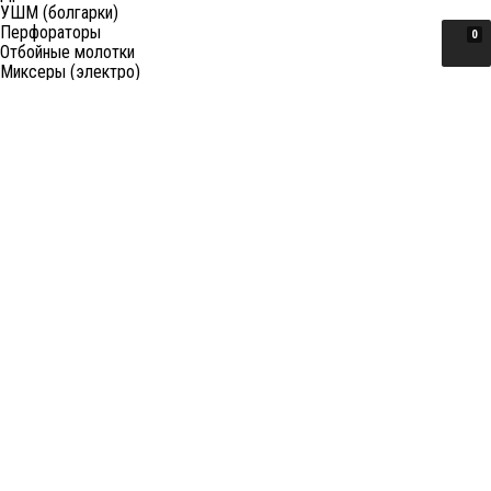
УШМ (болгарки)
Перфораторы
0
Отбойные молотки
Миксеры (электро)
Лобзики
Пилы циркулярные
Пилы торцовочные
Пилы сабельные
Пилы цепные
Фены
Электрорубанки
Шлифовальные машины
Степлеры и ножницы
Краскопульты электрические
Граверы
Штроборезы
Гайковерты (электро)
Реноваторы
Фрезеры
Принадлежности к электроинструменту
Станки
Станки распиловочные (циркулярные)
Ленточные пилы
Отрезные (монтажные) пилы
Лобзиковые станки