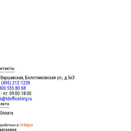
онтакты
 Варшавская, Болотниковская ул., д.5к3
 (495) 212-1239
800 555 80 68
 - пт: 09:00-18:00
fo@tdofficetorg.ru
лата
зработано в
10 Вёрст
магазине