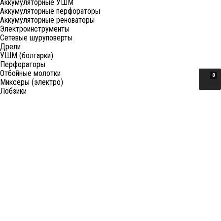
Аккумуляторные УШМ
Аккумуляторные перфораторы
Аккумуляторные реноваторы
Электроинструменты
Сетевые шуруповерты
Дрели
УШМ (болгарки)
Перфораторы
Отбойные молотки
0
Миксеры (электро)
Лобзики
Пилы циркулярные
Пилы торцовочные
Пилы сабельные
Пилы цепные
Фены
Электрорубанки
Шлифовальные машины
Степлеры и ножницы
Краскопульты электрические
Граверы
Штроборезы
Гайковерты (электро)
Реноваторы
Фрезеры