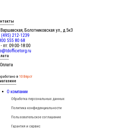
онтакты
 Варшавская, Болотниковская ул., д.5к3
 (495) 212-1239
800 555 80 68
 - пт: 09:00-18:00
fo@tdofficetorg.ru
лата
зработано в
10 Вёрст
магазине
О компании
Обработка персональных данных
Политика конфиденциальности
Пользовательское соглашение
Гарантия и сервис