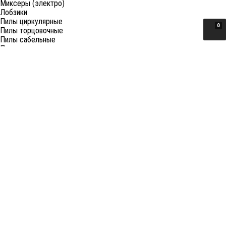
Миксеры (электро)
Лобзики
Пилы циркулярные
0
Пилы торцовочные
Пилы сабельные
Пилы цепные
Фены
Электрорубанки
Шлифовальные машины
Степлеры и ножницы
Краскопульты электрические
Граверы
Штроборезы
Гайковерты (электро)
Реноваторы
Фрезеры
Принадлежности к электроинструменту
Станки
Станки распиловочные (циркулярные)
Ленточные пилы
Отрезные (монтажные) пилы
Лобзиковые станки
Станки сверлильные
Токарные станки
Станки шлифовальные