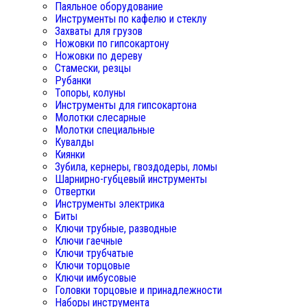
Паяльное оборудование
Инструменты по кафелю и стеклу
Захваты для грузов
Ножовки по гипсокартону
Ножовки по дереву
Стамески, резцы
Рубанки
Топоры, колуны
Инструменты для гипсокартона
Молотки слесарные
Молотки специальные
Кувалды
Киянки
Зубила, кернеры, гвоздодеры, ломы
Шарнирно-губцевый инструменты
Отвертки
Инструменты электрика
Биты
Ключи трубные, разводные
Ключи гаечные
Ключи трубчатые
Ключи торцовые
Ключи имбусовые
Головки торцовые и принадлежности
Наборы инструмента