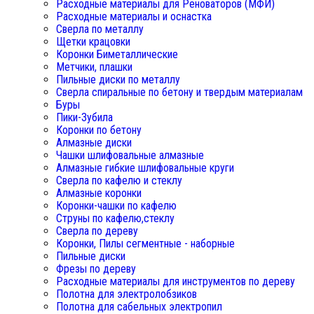
Расходные материалы для Реноваторов (МФИ)
Расходные материалы и оснастка
Сверла по металлу
Щетки крацовки
Коронки Биметаллические
Метчики, плашки
Пильные диски по металлу
Сверла спиральные по бетону и твердым материалам
Буры
Пики-Зубила
Коронки по бетону
Алмазные диски
Чашки шлифовальные алмазные
Алмазные гибкие шлифовальные круги
Сверла по кафелю и стеклу
Алмазные коронки
Коронки-чашки по кафелю
Струны по кафелю,стеклу
Сверла по дереву
Коронки, Пилы сегментные - наборные
Пильные диски
Фрезы по дереву
Расходные материалы для инструментов по дереву
Полотна для электролобзиков
Полотна для сабельных электропил