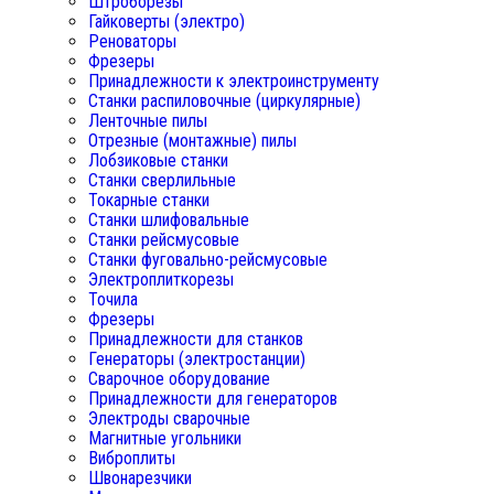
Штроборезы
Гайковерты (электро)
Реноваторы
Фрезеры
Принадлежности к электроинструменту
Станки распиловочные (циркулярные)
Ленточные пилы
Отрезные (монтажные) пилы
Лобзиковые станки
Станки сверлильные
Токарные станки
Станки шлифовальные
Станки рейсмусовые
Станки фуговально-рейсмусовые
Электроплиткорезы
Точила
Фрезеры
Принадлежности для станков
Генераторы (электростанции)
Сварочное оборудование
Принадлежности для генераторов
Электроды сварочные
Магнитные угольники
Виброплиты
Швонарезчики