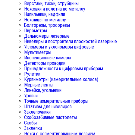
Верстаки, тиски, струбцины
Ножовки и полотна по металлу
Напильники, надфили
Ножницы по металлу
Болторезы, тросорезы
Пирометры
Дальномеры лазерные
Нивелиры и построители плоскостей лазерные
Угломеры и уклономеры цифровые
Мультиметры
Инспекционные камеры
Детекторы проводки
Принадлежности к цифровым приборам
Рулетки
Курвиметры (измерительные колеса)
Мерные ленты
Линейки, угольники
Уровни
Точные измерительные приборы
Штативы для нивелиров
Заклепочники
Скобозабивные пистолеты
Скобы
Заклепки
Ножи с сегментированным лезвием