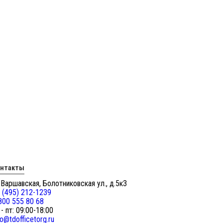
онтакты
 Варшавская, Болотниковская ул., д.5к3
 (495) 212-1239
800 555 80 68
 - пт: 09:00-18:00
fo@tdofficetorg.ru