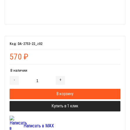
DA-2753-22_z02
570
₽
В наличии
-
+
Добавляется...
Добавлен
В корзину
Купить в 1 клик
Написать в MAX