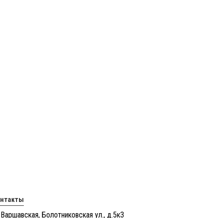
онтакты
 Варшавская, Болотниковская ул., д.5к3