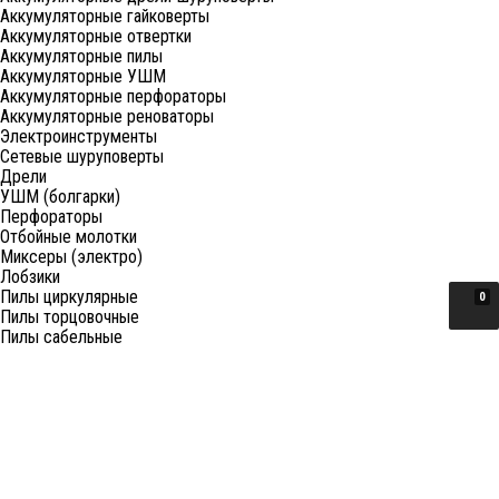
Аккумуляторные гайковерты
Аккумуляторные отвертки
Аккумуляторные пилы
Аккумуляторные УШМ
Аккумуляторные перфораторы
Аккумуляторные реноваторы
Электроинструменты
Сетевые шуруповерты
Дрели
УШМ (болгарки)
Перфораторы
Отбойные молотки
Миксеры (электро)
Лобзики
Пилы циркулярные
0
Пилы торцовочные
Пилы сабельные
Пилы цепные
Фены
Электрорубанки
Шлифовальные машины
Степлеры и ножницы
Краскопульты электрические
Граверы
Штроборезы