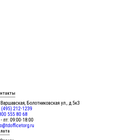
онтакты
 Варшавская, Болотниковская ул., д.5к3
 (495) 212-1239
800 555 80 68
 - пт: 09:00-18:00
fo@tdofficetorg.ru
лата