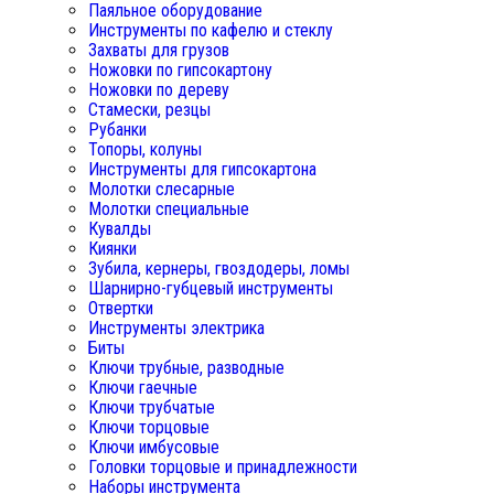
Паяльное оборудование
Инструменты по кафелю и стеклу
Захваты для грузов
Ножовки по гипсокартону
Ножовки по дереву
Стамески, резцы
Рубанки
Топоры, колуны
Инструменты для гипсокартона
Молотки слесарные
Молотки специальные
Кувалды
Киянки
Зубила, кернеры, гвоздодеры, ломы
Шарнирно-губцевый инструменты
Отвертки
Инструменты электрика
Биты
Ключи трубные, разводные
Ключи гаечные
Ключи трубчатые
Ключи торцовые
Ключи имбусовые
Головки торцовые и принадлежности
Наборы инструмента