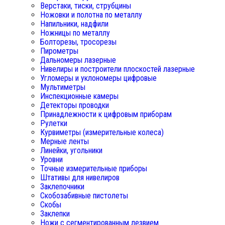
Верстаки, тиски, струбцины
Ножовки и полотна по металлу
Напильники, надфили
Ножницы по металлу
Болторезы, тросорезы
Пирометры
Дальномеры лазерные
Нивелиры и построители плоскостей лазерные
Угломеры и уклономеры цифровые
Мультиметры
Инспекционные камеры
Детекторы проводки
Принадлежности к цифровым приборам
Рулетки
Курвиметры (измерительные колеса)
Мерные ленты
Линейки, угольники
Уровни
Точные измерительные приборы
Штативы для нивелиров
Заклепочники
Скобозабивные пистолеты
Скобы
Заклепки
Ножи с сегментированным лезвием