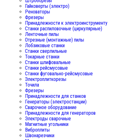
Штроборезы
Гайковерты (электро)
Реноваторы
Фрезеры
Принадлежности к электроинструменту
Станки распиловочные (циркулярные)
Ленточные пилы
Отрезные (монтажные) пилы
Лобзиковые станки
Станки сверлильные
Токарные станки
Станки шлифовальные
Станки рейсмусовые
Станки фуговально-рейсмусовые
Электроплиткорезы
Точила
Фрезеры
Принадлежности для станков
Генераторы (электростанции)
Сварочное оборудование
Принадлежности для генераторов
Электроды сварочные
Магнитные угольники
Виброплиты
Швонарезчики