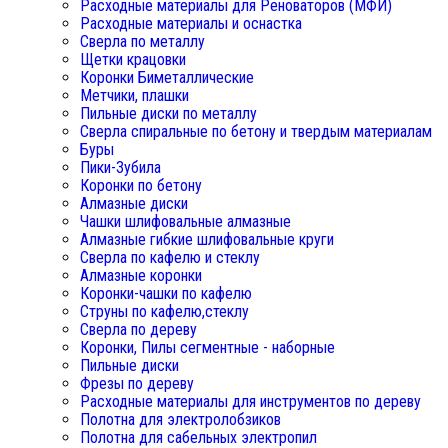
Расходные материалы для Реноваторов (МФИ)
Расходные материалы и оснастка
Сверла по металлу
Щетки крацовки
Коронки Биметаллические
Метчики, плашки
Пильные диски по металлу
Сверла спиральные по бетону и твердым материалам
Буры
Пики-Зубила
Коронки по бетону
Алмазные диски
Чашки шлифовальные алмазные
Алмазные гибкие шлифовальные круги
Сверла по кафелю и стеклу
Алмазные коронки
Коронки-чашки по кафелю
Струны по кафелю,стеклу
Сверла по дереву
Коронки, Пилы сегментные - наборные
Пильные диски
Фрезы по дереву
Расходные материалы для инструментов по дереву
Полотна для электролобзиков
Полотна для сабельных электропил