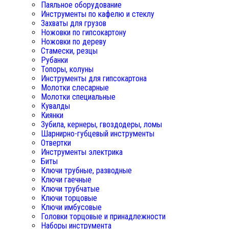
Паяльное оборудование
Инструменты по кафелю и стеклу
Захваты для грузов
Ножовки по гипсокартону
Ножовки по дереву
Стамески, резцы
Рубанки
Топоры, колуны
Инструменты для гипсокартона
Молотки слесарные
Молотки специальные
Кувалды
Киянки
Зубила, кернеры, гвоздодеры, ломы
Шарнирно-губцевый инструменты
Отвертки
Инструменты электрика
Биты
Ключи трубные, разводные
Ключи гаечные
Ключи трубчатые
Ключи торцовые
Ключи имбусовые
Головки торцовые и принадлежности
Наборы инструмента