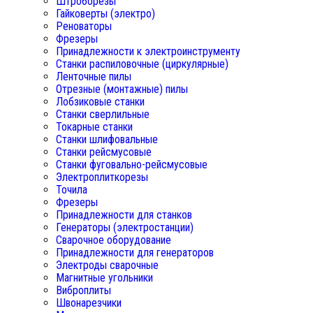
Штроборезы
Гайковерты (электро)
Реноваторы
Фрезеры
Принадлежности к электроинструменту
Станки распиловочные (циркулярные)
Ленточные пилы
Отрезные (монтажные) пилы
Лобзиковые станки
Станки сверлильные
Токарные станки
Станки шлифовальные
Станки рейсмусовые
Станки фуговально-рейсмусовые
Электроплиткорезы
Точила
Фрезеры
Принадлежности для станков
Генераторы (электростанции)
Сварочное оборудование
Принадлежности для генераторов
Электроды сварочные
Магнитные угольники
Виброплиты
Швонарезчики