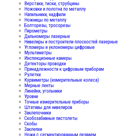
Верстаки, тиски, струбцины
Ножовки и полотна по металлу
Напильники, надфили
Ножницы по металлу
Болторезы, тросорезы
Пирометры
Дальномеры лазерные
Нивелиры и построители плоскостей лазерные
Угломеры и уклономеры цифровые
Мультиметры
Инспекционные камеры
Детекторы проводки
Принадлежности к цифровым приборам
Рулетки
Курвиметры (измерительные колеса)
Мерные ленты
Линейки, угольники
Уровни
Точные измерительные приборы
Штативы для нивелиров
Заклепочники
Скобозабивные пистолеты
Скобы
Заклепки
Ножи с сегментированным лезвием