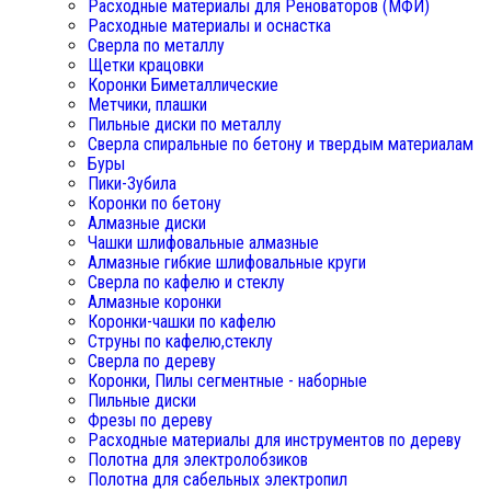
Расходные материалы для Реноваторов (МФИ)
Расходные материалы и оснастка
Сверла по металлу
Щетки крацовки
Коронки Биметаллические
Метчики, плашки
Пильные диски по металлу
Сверла спиральные по бетону и твердым материалам
Буры
Пики-Зубила
Коронки по бетону
Алмазные диски
Чашки шлифовальные алмазные
Алмазные гибкие шлифовальные круги
Сверла по кафелю и стеклу
Алмазные коронки
Коронки-чашки по кафелю
Струны по кафелю,стеклу
Сверла по дереву
Коронки, Пилы сегментные - наборные
Пильные диски
Фрезы по дереву
Расходные материалы для инструментов по дереву
Полотна для электролобзиков
Полотна для сабельных электропил