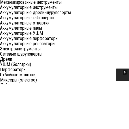
Механизированные инструменты
Аккумуляторные инструменты
Аккумуляторные дрели-шуруповерты
Аккумуляторные гайковерты
Аккумуляторные отвертки
Аккумуляторные пилы
Аккумуляторные УШМ
Аккумуляторные перфораторы
Аккумуляторные реноваторы
Электроинструменты
Сетевые шуруповерты
Дрели
УШМ (болгарки)
Перфораторы
0
Отбойные молотки
Миксеры (электро)
Лобзики
Пилы циркулярные
Пилы торцовочные
Пилы сабельные
Пилы цепные
Фены
Электрорубанки
Шлифовальные машины
Степлеры и ножницы