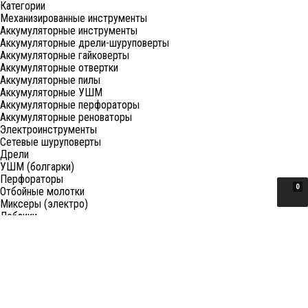
Категории
Механизированные инструменты
Аккумуляторные инструменты
Аккумуляторные дрели-шуруповерты
Аккумуляторные гайковерты
Аккумуляторные отвертки
Аккумуляторные пилы
Аккумуляторные УШМ
Аккумуляторные перфораторы
Аккумуляторные реноваторы
Электроинструменты
Сетевые шуруповерты
Дрели
УШМ (болгарки)
Перфораторы
0
Отбойные молотки
Миксеры (электро)
Лобзики
Пилы циркулярные
Пилы торцовочные
Пилы сабельные
Пилы цепные
Фены
Электрорубанки
Шлифовальные машины