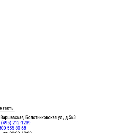
онтакты
 Варшавская, Болотниковская ул., д.5к3
 (495) 212-1239
800 555 80 68