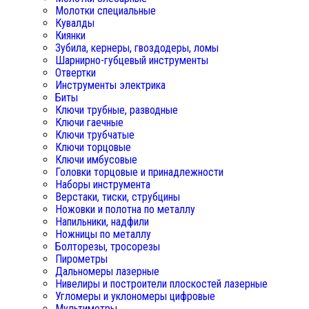
Молотки специальные
Кувалды
Киянки
Зубила, кернеры, гвоздодеры, ломы
Шарнирно-губцевый инструменты
Отвертки
Инструменты электрика
Биты
Ключи трубные, разводные
Ключи гаечные
Ключи трубчатые
Ключи торцовые
Ключи имбусовые
Головки торцовые и принадлежности
Наборы инструмента
Верстаки, тиски, струбцины
Ножовки и полотна по металлу
Напильники, надфили
Ножницы по металлу
Болторезы, тросорезы
Пирометры
Дальномеры лазерные
Нивелиры и построители плоскостей лазерные
Угломеры и уклономеры цифровые
Мультиметры