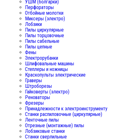
УШМ (болгарки)
Перфораторы
Отбойные молотки
Миксеры (электро)
Лобзики
Пилы циркулярные
Пилы торцовочные
Пилы сабельные
Пилы цепные
Фены
Электрорубанки
Шлифовальные машины
Степлеры и ножницы
Краскопульты электрические
Граверы
Штроборезы
Гайковерты (электро)
Реноваторы
Фрезеры
Принадлежности к электроинструменту
Станки распиловочные (циркулярные)
Ленточные пилы
Отрезные (монтажные) пилы
Лобзиковые станки
Станки сверлильные