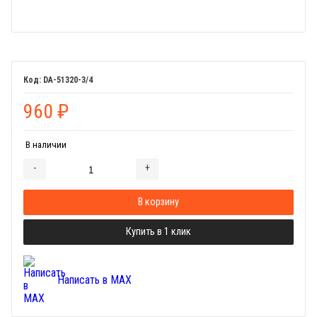
DA-51320-3/4
960
₽
В наличии
-
+
Добавляется...
Добавлен
В корзину
Купить в 1 клик
Написать в MAX