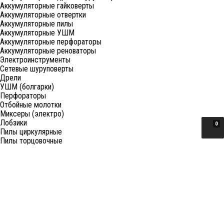
Аккумуляторные гайковерты
Аккумуляторные отвертки
Аккумуляторные пилы
Аккумуляторные УШМ
Аккумуляторные перфораторы
Аккумуляторные реноваторы
Электроинструменты
Сетевые шуруповерты
Дрели
УШМ (болгарки)
Перфораторы
Отбойные молотки
Миксеры (электро)
Лобзики
0
Пилы циркулярные
Пилы торцовочные
Пилы сабельные
Пилы цепные
Фены
Электрорубанки
Шлифовальные машины
Степлеры и ножницы
Краскопульты электрические
Граверы
Штроборезы