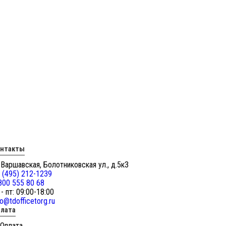
онтакты
 Варшавская, Болотниковская ул., д.5к3
 (495) 212-1239
800 555 80 68
 - пт: 09:00-18:00
fo@tdofficetorg.ru
лата