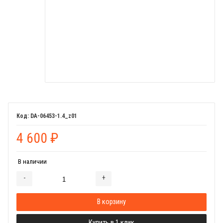
DA-06453-1.4_z01
4 600
₽
В наличии
-
+
Добавляется...
Добавлен
В корзину
Купить в 1 клик