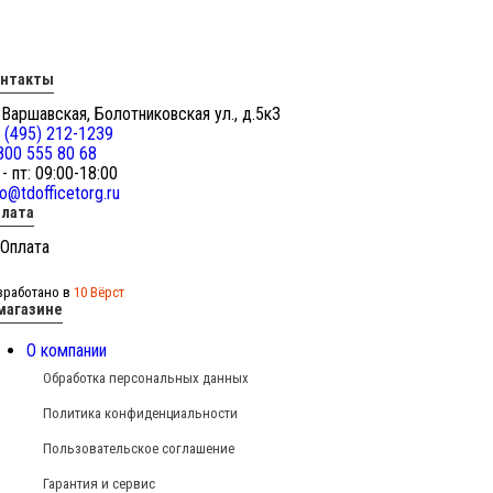
онтакты
 Варшавская, Болотниковская ул., д.5к3
 (495) 212-1239
800 555 80 68
 - пт: 09:00-18:00
fo@tdofficetorg.ru
лата
зработано в
10 Вёрст
магазине
О компании
Обработка персональных данных
Политика конфиденциальности
Пользовательское соглашение
Гарантия и сервис