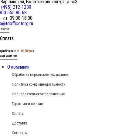
 Варшавская, Болотниковская ул., д.5к3
 (495) 212-1239
800 555 80 68
 - пт: 09:00-18:00
fo@tdofficetorg.ru
лата
зработано в
10 Вёрст
магазине
О компании
Обработка персональных данных
Политика конфиденциальности
Пользовательское соглашение
Гарантия и сервис
Оплата
Доставка
Контакты