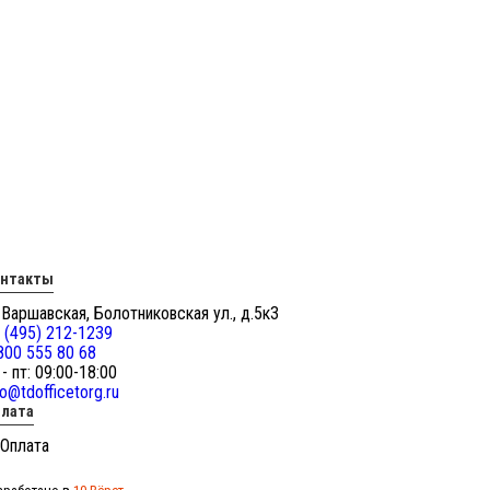
онтакты
 Варшавская, Болотниковская ул., д.5к3
 (495) 212-1239
800 555 80 68
 - пт: 09:00-18:00
fo@tdofficetorg.ru
лата