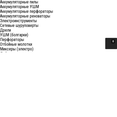
Аккумуляторные пилы
Аккумуляторные УШМ
Аккумуляторные перфораторы
Аккумуляторные реноваторы
Электроинструменты
Сетевые шуруповерты
Дрели
УШМ (болгарки)
Перфораторы
0
Отбойные молотки
Миксеры (электро)
Лобзики
Пилы циркулярные
Пилы торцовочные
Пилы сабельные
Пилы цепные
Фены
Электрорубанки
Шлифовальные машины
Степлеры и ножницы
Краскопульты электрические
Граверы
Штроборезы
Гайковерты (электро)
Реноваторы