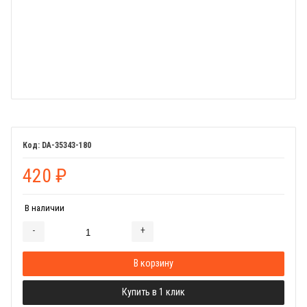
DA-35343-180
420
₽
В наличии
-
+
Добавляется...
Добавлен
В корзину
Купить в 1 клик