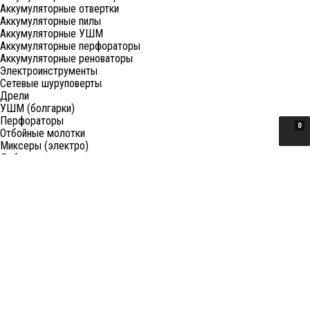
Аккумуляторные отвертки
Аккумуляторные пилы
Аккумуляторные УШМ
Аккумуляторные перфораторы
Аккумуляторные реноваторы
Электроинструменты
Сетевые шуруповерты
Дрели
УШМ (болгарки)
Перфораторы
0
Отбойные молотки
Миксеры (электро)
Лобзики
Пилы циркулярные
Пилы торцовочные
Пилы сабельные
Пилы цепные
Фены
Электрорубанки
Шлифовальные машины
Степлеры и ножницы
Краскопульты электрические
Граверы
Штроборезы
Гайковерты (электро)