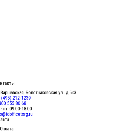
онтакты
 Варшавская, Болотниковская ул., д.5к3
 (495) 212-1239
800 555 80 68
 - пт: 09:00-18:00
fo@tdofficetorg.ru
лата