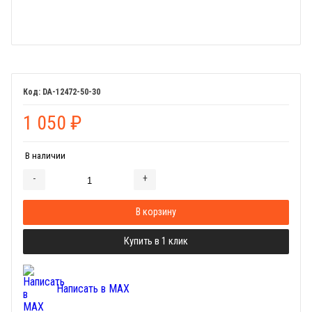
DA-12472-50-30
1 050
₽
В наличии
-
+
Добавляется...
Добавлен
В корзину
Купить в 1 клик
Написать в MAX