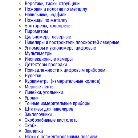
Верстаки, тиски, струбцины
Ножовки и полотна по металлу
Напильники, надфили
Ножницы по металлу
Болторезы, тросорезы
Пирометры
Дальномеры лазерные
Нивелиры и построители плоскостей лазерные
Угломеры и уклономеры цифровые
Мультиметры
Инспекционные камеры
Детекторы проводки
Принадлежности к цифровым приборам
Рулетки
Курвиметры (измерительные колеса)
Мерные ленты
Линейки, угольники
Уровни
Точные измерительные приборы
Штативы для нивелиров
Заклепочники
Скобозабивные пистолеты
Скобы
Заклепки
Ножи с сегментированным лезвием