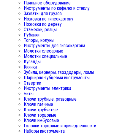
Паяльное оборудование
Инструменты по кафелю и стеклу
Захваты для грузов
Ножовки по гипсокартону
Ножовки по дереву
Стамески, резцы
Рубанки
Топоры, колуны
Инструменты для гипсокартона
Молотки слесарные
Молотки специальные
Кувалды
Киянки
Зубила, кернеры, гвоздодеры, ломы
Шарнирно-губцевый инструменты
Отвертки
Инструменты электрика
Биты
Ключи трубные, разводные
Ключи гаечные
Ключи трубчатые
Ключи торцовые
Ключи имбусовые
Головки торцовые и принадлежности
Наборы инструмента