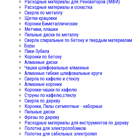
Расходные материалы для Реноваторов (МФИ)
Расходные материалы и оснастка
Сверла по металлу
Щетки крацовки
Коронки Биметаллические
Метчики, плашки
Пильные диски по металлу
Сверла спиральные по бетону и твердым материалам
Буры
Пики-Зубила
Коронки по бетону
Алмазные диски
Чашки шлифовальные алмазные
Алмазные гибкие шлифовальные круги
Сверла по кафелю и стеклу
Алмазные коронки
Коронки-чашки по кафелю
Струны по кафелю,стеклу
Сверла по дереву
Коронки, Пилы сегментные - наборные
Пильные диски
Фрезы по дереву
Расходные материалы для инструментов по дереву
Полотна для электролобзиков
Полотна для сабельных электропил