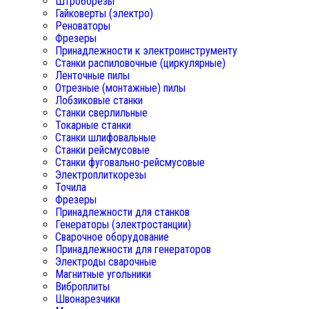
Штроборезы
Гайковерты (электро)
Реноваторы
Фрезеры
Принадлежности к электроинструменту
Станки распиловочные (циркулярные)
Ленточные пилы
Отрезные (монтажные) пилы
Лобзиковые станки
Станки сверлильные
Токарные станки
Станки шлифовальные
Станки рейсмусовые
Станки фуговально-рейсмусовые
Электроплиткорезы
Точила
Фрезеры
Принадлежности для станков
Генераторы (электростанции)
Сварочное оборудование
Принадлежности для генераторов
Электроды сварочные
Магнитные угольники
Виброплиты
Швонарезчики