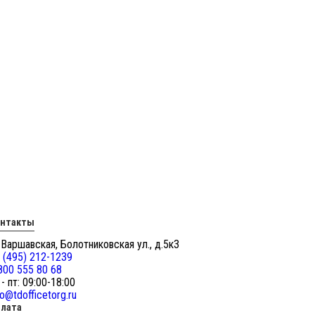
онтакты
 Варшавская, Болотниковская ул., д.5к3
 (495) 212-1239
800 555 80 68
 - пт: 09:00-18:00
fo@tdofficetorg.ru
лата