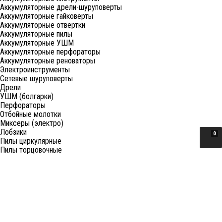
Аккумуляторные дрели-шуруповерты
Аккумуляторные гайковерты
Аккумуляторные отвертки
Аккумуляторные пилы
Аккумуляторные УШМ
Аккумуляторные перфораторы
Аккумуляторные реноваторы
Электроинструменты
Сетевые шуруповерты
Дрели
УШМ (болгарки)
Перфораторы
Отбойные молотки
Миксеры (электро)
Лобзики
0
Пилы циркулярные
Пилы торцовочные
Пилы сабельные
Пилы цепные
Фены
Электрорубанки
Шлифовальные машины
Степлеры и ножницы
Краскопульты электрические
Граверы