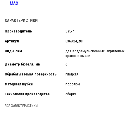
ХАРАКТЕРИСТИКИ
Производитель
ЗУБР
Артикул
0368-24_z01
Виды лкм
для во­до­эмуль­си­он­ных, ак­ри­ло­вых
кра­сок и эма­ли
Диаметр бюгеля, мм
6
Обрабатываемая поверхность
глад­кая
Материал шубки
по­ро­лон
Технология производства
сбор­ка
ВСЕ ХАРАКТЕРИСТИКИ