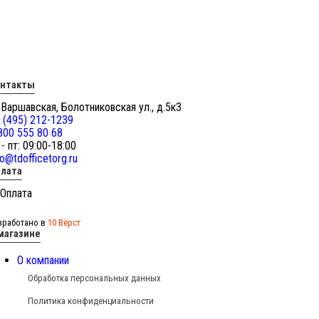
онтакты
 Варшавская, Болотниковская ул., д.5к3
 (495) 212-1239
800 555 80 68
 - пт: 09:00-18:00
fo@tdofficetorg.ru
лата
зработано в
10 Вёрст
магазине
О компании
Обработка персональных данных
Политика конфиденциальности