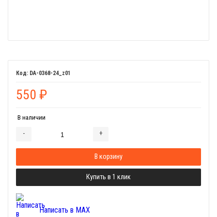
DA-0368-24_z01
550
₽
В наличии
-
+
Добавляется...
Добавлен
В корзину
Купить в 1 клик
Написать в MAX