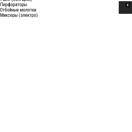
Перфораторы
0
Отбойные молотки
Миксеры (электро)
Лобзики
Пилы циркулярные
Пилы торцовочные
Пилы сабельные
Пилы цепные
Фены
Электрорубанки
Шлифовальные машины
Степлеры и ножницы
Краскопульты электрические
Граверы
Штроборезы
Гайковерты (электро)
Реноваторы
Фрезеры
Принадлежности к электроинструменту
Станки
Станки распиловочные (циркулярные)
Ленточные пилы
Отрезные (монтажные) пилы
Лобзиковые станки
Станки сверлильные