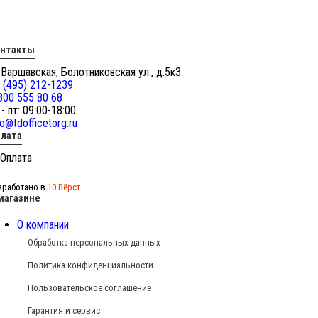
онтакты
 Варшавская, Болотниковская ул., д.5к3
 (495) 212-1239
800 555 80 68
 - пт: 09:00-18:00
fo@tdofficetorg.ru
лата
зработано в
10 Вёрст
магазине
О компании
Обработка персональных данных
Политика конфиденциальности
Пользовательское соглашение
Гарантия и сервис