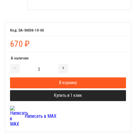
DA-06036-10-60
670
₽
В наличии
-
+
Добавляется...
Добавлен
В корзину
Купить в 1 клик
Написать в MAX