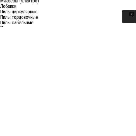
Миксеры (электро)
Лобзики
Пилы циркулярные
0
Пилы торцовочные
Пилы сабельные
Пилы цепные
Фены
Электрорубанки
Шлифовальные машины
Степлеры и ножницы
Краскопульты электрические
Граверы
Штроборезы
Гайковерты (электро)
Реноваторы
Фрезеры
Принадлежности к электроинструменту
Станки
Станки распиловочные (циркулярные)
Ленточные пилы
Отрезные (монтажные) пилы
Лобзиковые станки
Станки сверлильные
Токарные станки
Станки шлифовальные