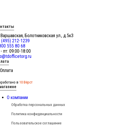
онтакты
 Варшавская, Болотниковская ул., д.5к3
 (495) 212-1239
800 555 80 68
 - пт: 09:00-18:00
fo@tdofficetorg.ru
лата
зработано в
10 Вёрст
магазине
О компании
Обработка персональных данных
Политика конфиденциальности
Пользовательское соглашение