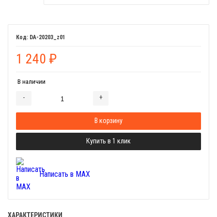
DA-20203_z01
1 240
₽
В наличии
-
+
Добавляется...
Добавлен
В корзину
Купить в 1 клик
Написать в MAX
ХАРАКТЕРИСТИКИ