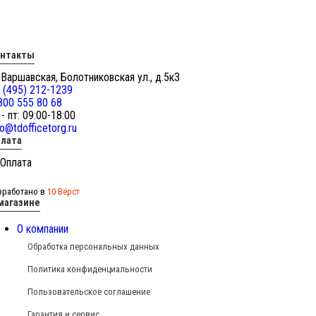
онтакты
 Варшавская, Болотниковская ул., д.5к3
 (495) 212-1239
800 555 80 68
 - пт: 09:00-18:00
fo@tdofficetorg.ru
лата
зработано в
10 Вёрст
магазине
О компании
Обработка персональных данных
Политика конфиденциальности
Пользовательское соглашение
Гарантия и сервис