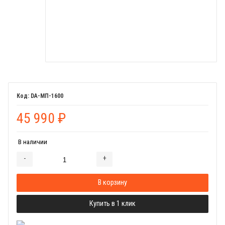
DA-МП-1600
45 990
₽
В наличии
-
+
Добавляется...
Добавлен
В корзину
Купить в 1 клик