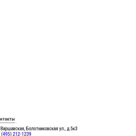
онтакты
 Варшавская, Болотниковская ул., д.5к3
 (495) 212-1239