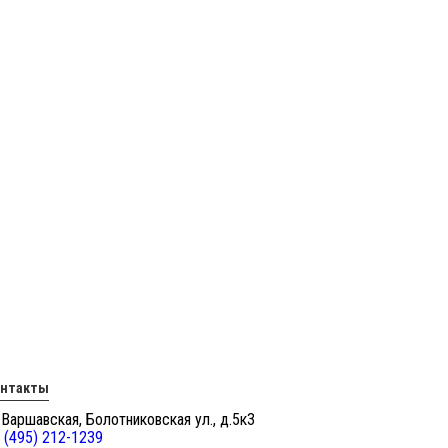
онтакты
 Варшавская, Болотниковская ул., д.5к3
 (495) 212-1239