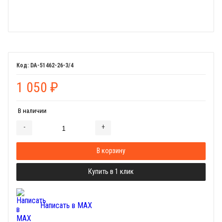
DA-51462-26-3/4
1 050
₽
В наличии
-
+
Добавляется...
Добавлен
В корзину
Купить в 1 клик
Написать в MAX