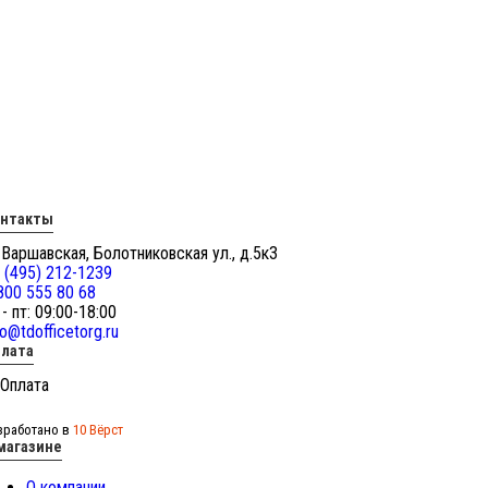
онтакты
 Варшавская, Болотниковская ул., д.5к3
 (495) 212-1239
800 555 80 68
 - пт: 09:00-18:00
fo@tdofficetorg.ru
лата
зработано в
10 Вёрст
магазине
О компании