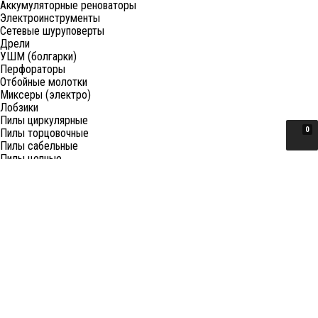
Аккумуляторные реноваторы
Электроинструменты
Сетевые шуруповерты
Дрели
УШМ (болгарки)
Перфораторы
Отбойные молотки
Миксеры (электро)
Лобзики
Пилы циркулярные
0
Пилы торцовочные
Пилы сабельные
Пилы цепные
Фены
Электрорубанки
Шлифовальные машины
Степлеры и ножницы
Краскопульты электрические
Граверы
Штроборезы
Гайковерты (электро)
Реноваторы
Фрезеры
Принадлежности к электроинструменту
Станки