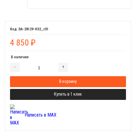
DA-28129-H32_z01
4 850
₽
В наличии
-
+
Добавляется...
Добавлен
В корзину
Купить в 1 клик
Написать в MAX