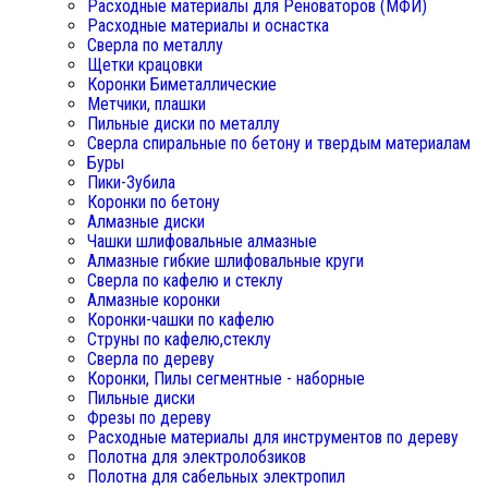
Расходные материалы для Реноваторов (МФИ)
Расходные материалы и оснастка
Сверла по металлу
Щетки крацовки
Коронки Биметаллические
Метчики, плашки
Пильные диски по металлу
Сверла спиральные по бетону и твердым материалам
Буры
Пики-Зубила
Коронки по бетону
Алмазные диски
Чашки шлифовальные алмазные
Алмазные гибкие шлифовальные круги
Сверла по кафелю и стеклу
Алмазные коронки
Коронки-чашки по кафелю
Струны по кафелю,стеклу
Сверла по дереву
Коронки, Пилы сегментные - наборные
Пильные диски
Фрезы по дереву
Расходные материалы для инструментов по дереву
Полотна для электролобзиков
Полотна для сабельных электропил