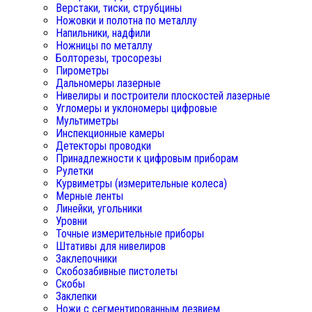
Верстаки, тиски, струбцины
Ножовки и полотна по металлу
Напильники, надфили
Ножницы по металлу
Болторезы, тросорезы
Пирометры
Дальномеры лазерные
Нивелиры и построители плоскостей лазерные
Угломеры и уклономеры цифровые
Мультиметры
Инспекционные камеры
Детекторы проводки
Принадлежности к цифровым приборам
Рулетки
Курвиметры (измерительные колеса)
Мерные ленты
Линейки, угольники
Уровни
Точные измерительные приборы
Штативы для нивелиров
Заклепочники
Скобозабивные пистолеты
Скобы
Заклепки
Ножи с сегментированным лезвием