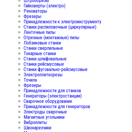
Штроборезы
Гайковерты (электро)
Реноваторы
Фрезеры
Принадлежности к электроинструменту
Станки распиловочные (циркулярные)
Ленточные пилы
Отрезные (монтажные) пилы
Лобзиковые станки
Станки сверлильные
Токарные станки
Станки шлифовальные
Станки рейсмусовые
Станки фуговально-рейсмусовые
Электроплиткорезы
Точила
Фрезеры
Принадлежности для станков
Генераторы (электростанции)
Сварочное оборудование
Принадлежности для генераторов
Электроды сварочные
Магнитные угольники
Виброплиты
Швонарезчики