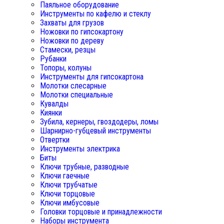
Паяльное оборудование
Инструменты по кафелю и стеклу
Захваты для грузов
Ножовки по гипсокартону
Ножовки по дереву
Стамески, резцы
Рубанки
Топоры, колуны
Инструменты для гипсокартона
Молотки слесарные
Молотки специальные
Кувалды
Киянки
Зубила, кернеры, гвоздодеры, ломы
Шарнирно-губцевый инструменты
Отвертки
Инструменты электрика
Биты
Ключи трубные, разводные
Ключи гаечные
Ключи трубчатые
Ключи торцовые
Ключи имбусовые
Головки торцовые и принадлежности
Наборы инструмента