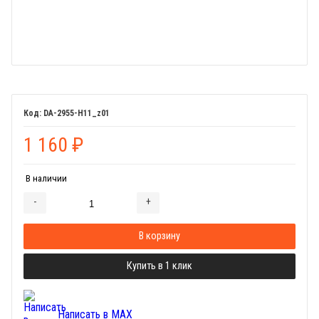
DA-2955-H11_z01
1 160
₽
В наличии
-
+
Добавляется...
Добавлен
В корзину
Купить в 1 клик
Написать в MAX