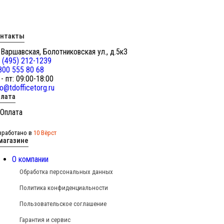
онтакты
 Варшавская, Болотниковская ул., д.5к3
 (495) 212-1239
800 555 80 68
 - пт: 09:00-18:00
fo@tdofficetorg.ru
лата
зработано в
10 Вёрст
магазине
О компании
Обработка персональных данных
Политика конфиденциальности
Пользовательское соглашение
Гарантия и сервис