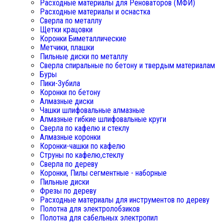
Расходные материалы для Реноваторов (МФИ)
Расходные материалы и оснастка
Сверла по металлу
Щетки крацовки
Коронки Биметаллические
Метчики, плашки
Пильные диски по металлу
Сверла спиральные по бетону и твердым материалам
Буры
Пики-Зубила
Коронки по бетону
Алмазные диски
Чашки шлифовальные алмазные
Алмазные гибкие шлифовальные круги
Сверла по кафелю и стеклу
Алмазные коронки
Коронки-чашки по кафелю
Струны по кафелю,стеклу
Сверла по дереву
Коронки, Пилы сегментные - наборные
Пильные диски
Фрезы по дереву
Расходные материалы для инструментов по дереву
Полотна для электролобзиков
Полотна для сабельных электропил