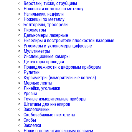
Верстаки, тиски, струбцины
Ножовки и полотна по металлу
Напильники, надфили
Ножницы по металлу
Болторезы, тросорезы
Пирометры
Дальномеры лазерные
Нивелиры и построители плоскостей лазерные
Угломеры и уклономеры цифровые
Мультиметры
Инспекционные камеры
Детекторы проводки
Принадлежности к цифровым приборам
Рулетки
Курвиметры (измерительные колеса)
Мерные ленты
Линейки, угольники
Уровни
Точные измерительные приборы
Штативы для нивелиров
Заклепочники
Скобозабивные пистолеты
Скобы
Заклепки
Ножи с сегментированным лезвием