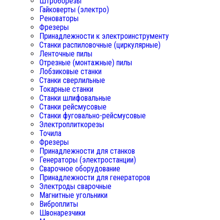
Штроборезы
Гайковерты (электро)
Реноваторы
Фрезеры
Принадлежности к электроинструменту
Станки распиловочные (циркулярные)
Ленточные пилы
Отрезные (монтажные) пилы
Лобзиковые станки
Станки сверлильные
Токарные станки
Станки шлифовальные
Станки рейсмусовые
Станки фуговально-рейсмусовые
Электроплиткорезы
Точила
Фрезеры
Принадлежности для станков
Генераторы (электростанции)
Сварочное оборудование
Принадлежности для генераторов
Электроды сварочные
Магнитные угольники
Виброплиты
Швонарезчики