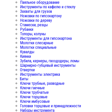
Паяльное оборудование
Инструменты по кафелю и стеклу
Захваты для грузов
Ножовки по гипсокартону
Ножовки по дереву
Стамески, резцы
Рубанки
Топоры, колуны
Инструменты для гипсокартона
Молотки слесарные
Молотки специальные
Кувалды
Киянки
Зубила, кернеры, гвоздодеры, ломы
Шарнирно-губцевый инструменты
Отвертки
Инструменты электрика
Биты
Ключи трубные, разводные
Ключи гаечные
Ключи трубчатые
Ключи торцовые
Ключи имбусовые
Головки торцовые и принадлежности
Наборы инструмента