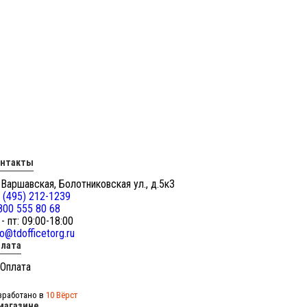
онтакты
 Варшавская, Болотниковская ул., д.5к3
 (495) 212-1239
800 555 80 68
 - пт: 09:00-18:00
fo@tdofficetorg.ru
лата
зработано в
10 Вёрст
магазине