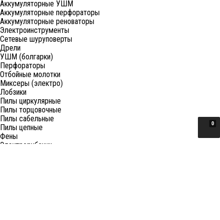
Аккумуляторные УШМ
Аккумуляторные перфораторы
Аккумуляторные реноваторы
Электроинструменты
Сетевые шуруповерты
Дрели
УШМ (болгарки)
Перфораторы
Отбойные молотки
Миксеры (электро)
Лобзики
Пилы циркулярные
Пилы торцовочные
Пилы сабельные
0
Пилы цепные
Фены
Электрорубанки
Шлифовальные машины
Степлеры и ножницы
Краскопульты электрические
Граверы
Штроборезы
Гайковерты (электро)
Реноваторы
Фрезеры