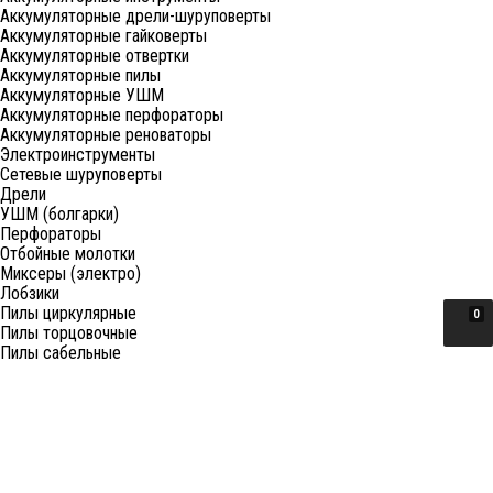
Аккумуляторные дрели-шуруповерты
Аккумуляторные гайковерты
Аккумуляторные отвертки
Аккумуляторные пилы
Аккумуляторные УШМ
Аккумуляторные перфораторы
Аккумуляторные реноваторы
Электроинструменты
Сетевые шуруповерты
Дрели
УШМ (болгарки)
Перфораторы
Отбойные молотки
Миксеры (электро)
Лобзики
Пилы циркулярные
0
Пилы торцовочные
Пилы сабельные
Пилы цепные
Фены
Электрорубанки
Шлифовальные машины
Степлеры и ножницы
Краскопульты электрические
Граверы