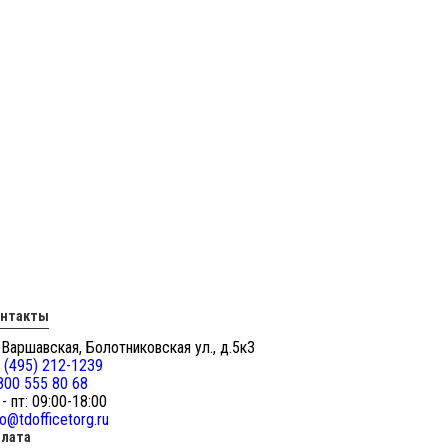
онтакты
 Варшавская, Болотниковская ул., д.5к3
 (495) 212-1239
800 555 80 68
 - пт: 09:00-18:00
fo@tdofficetorg.ru
лата