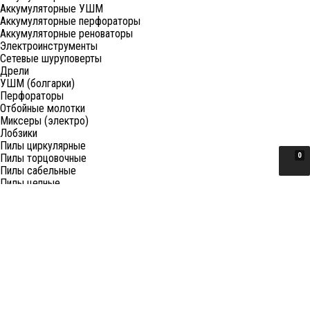
Аккумуляторные УШМ
Аккумуляторные перфораторы
Аккумуляторные реноваторы
Электроинструменты
Сетевые шуруповерты
Дрели
УШМ (болгарки)
Перфораторы
Отбойные молотки
Миксеры (электро)
Лобзики
Пилы циркулярные
0
Пилы торцовочные
Пилы сабельные
Пилы цепные
Фены
Электрорубанки
Шлифовальные машины
Степлеры и ножницы
Краскопульты электрические
Граверы
Штроборезы
Гайковерты (электро)
Реноваторы
Фрезеры