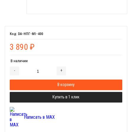
DA-НПГ-М1-400
3 890
₽
В наличии
-
+
Добавляется...
Добавлен
В корзину
Купить в 1 клик
Написать в MAX