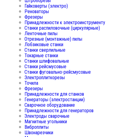
Штроборезы
Гайковерты (электро)
Реноваторы
Фрезеры
Принадлежности к электроинструменту
Станки распиловочные (циркулярные)
Ленточные пилы
Отрезные (монтажные) пилы
Лобзиковые станки
Станки сверлильные
Токарные станки
Станки шлифовальные
Станки рейсмусовые
Станки фуговально-рейсмусовые
Электроплиткорезы
Точила
Фрезеры
Принадлежности для станков
Генераторы (электростанции)
Сварочное оборудование
Принадлежности для генераторов
Электроды сварочные
Магнитные угольники
Виброплиты
Швонарезчики