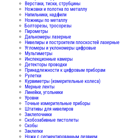
Верстаки, тиски, струбцины
Ножовки и полотна по металлу
Напильники, надфили
Ножницы по металлу
Болторезы, тросорезы
Пирометры
Дальномеры лазерные
Нивелиры и построители плоскостей лазерные
Угломеры и уклономеры цифровые
Мультиметры
Инспекционные камеры
Детекторы проводки
Принадлежности к цифровым приборам
Рулетки
Курвиметры (измерительные колеса)
Мерные ленты
Линейки, угольники
Уровни
Точные измерительные приборы
Штативы для нивелиров
Заклепочники
Скобозабивные пистолеты
Скобы
Заклепки
Ножи с сегментированным лезвием