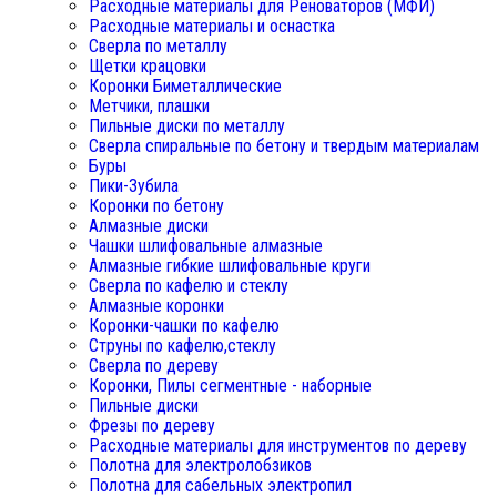
Расходные материалы для Реноваторов (МФИ)
Расходные материалы и оснастка
Сверла по металлу
Щетки крацовки
Коронки Биметаллические
Метчики, плашки
Пильные диски по металлу
Сверла спиральные по бетону и твердым материалам
Буры
Пики-Зубила
Коронки по бетону
Алмазные диски
Чашки шлифовальные алмазные
Алмазные гибкие шлифовальные круги
Сверла по кафелю и стеклу
Алмазные коронки
Коронки-чашки по кафелю
Струны по кафелю,стеклу
Сверла по дереву
Коронки, Пилы сегментные - наборные
Пильные диски
Фрезы по дереву
Расходные материалы для инструментов по дереву
Полотна для электролобзиков
Полотна для сабельных электропил