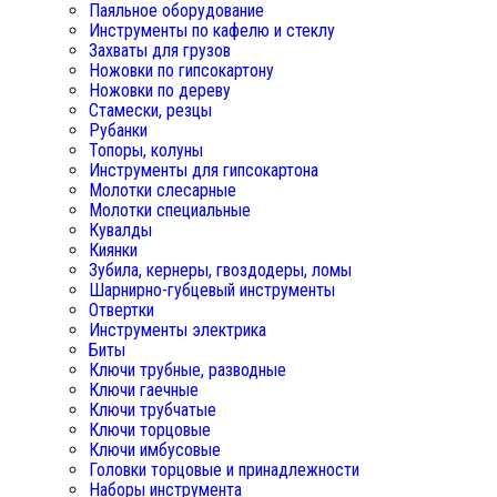
Паяльное оборудование
Инструменты по кафелю и стеклу
Захваты для грузов
Ножовки по гипсокартону
Ножовки по дереву
Стамески, резцы
Рубанки
Топоры, колуны
Инструменты для гипсокартона
Молотки слесарные
Молотки специальные
Кувалды
Киянки
Зубила, кернеры, гвоздодеры, ломы
Шарнирно-губцевый инструменты
Отвертки
Инструменты электрика
Биты
Ключи трубные, разводные
Ключи гаечные
Ключи трубчатые
Ключи торцовые
Ключи имбусовые
Головки торцовые и принадлежности
Наборы инструмента