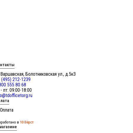
онтакты
 Варшавская, Болотниковская ул., д.5к3
 (495) 212-1239
800 555 80 68
 - пт: 09:00-18:00
fo@tdofficetorg.ru
лата
зработано в
10 Вёрст
магазине