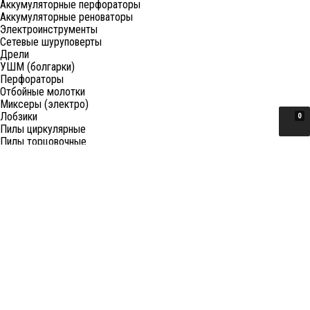
Аккумуляторные перфораторы
Аккумуляторные реноваторы
Электроинструменты
Сетевые шуруповерты
Дрели
УШМ (болгарки)
Перфораторы
Отбойные молотки
Миксеры (электро)
Лобзики
0
Пилы циркулярные
Пилы торцовочные
Пилы сабельные
Пилы цепные
Фены
Электрорубанки
Шлифовальные машины
Степлеры и ножницы
Краскопульты электрические
Граверы
Штроборезы
Гайковерты (электро)
Реноваторы
Фрезеры
Принадлежности к электроинструменту