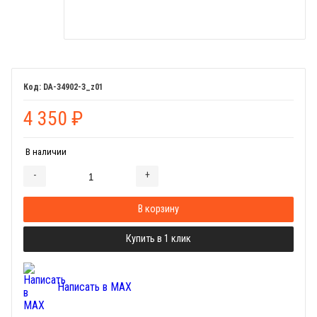
DA-34902-3_z01
4 350
₽
В наличии
-
+
Добавляется...
Добавлен
В корзину
Купить в 1 клик
Написать в MAX