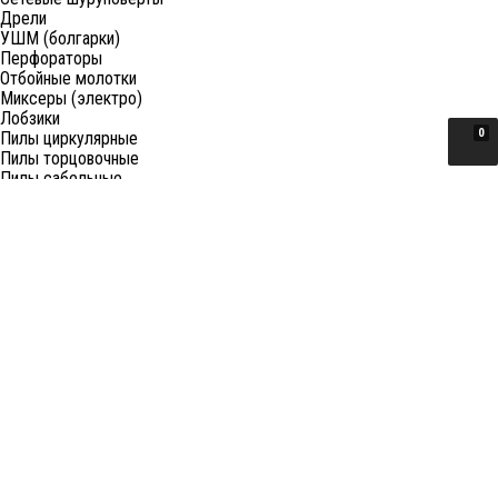
Дрели
УШМ (болгарки)
Перфораторы
Отбойные молотки
Миксеры (электро)
Лобзики
0
Пилы циркулярные
Пилы торцовочные
Пилы сабельные
Пилы цепные
Фены
Электрорубанки
Шлифовальные машины
Степлеры и ножницы
Краскопульты электрические
Граверы
Штроборезы
Гайковерты (электро)
Реноваторы
Фрезеры
Принадлежности к электроинструменту
Станки
Станки распиловочные (циркулярные)
Ленточные пилы