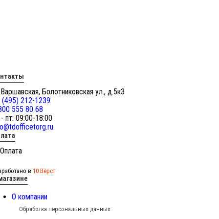
онтакты
 Варшавская, Болотниковская ул., д.5к3
 (495) 212-1239
800 555 80 68
 - пт: 09:00-18:00
fo@tdofficetorg.ru
лата
зработано в
10 Вёрст
магазине
О компании
Обработка персональных данных