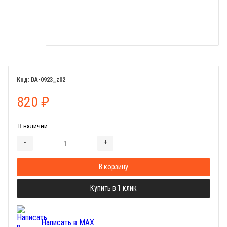
DA-0923_z02
820
₽
В наличии
-
+
Добавляется...
Добавлен
В корзину
Купить в 1 клик
Написать в MAX