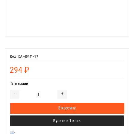
DA-40441-17
294
₽
В наличии
-
+
Добавляется...
Добавлен
В корзину
Купить в 1 клик