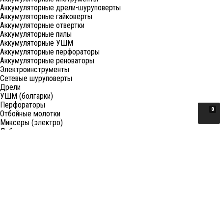
Аккумуляторные дрели-шуруповерты
Аккумуляторные гайковерты
Аккумуляторные отвертки
Аккумуляторные пилы
Аккумуляторные УШМ
Аккумуляторные перфораторы
Аккумуляторные реноваторы
Электроинструменты
Сетевые шуруповерты
Дрели
УШМ (болгарки)
Перфораторы
0
Отбойные молотки
Миксеры (электро)
Лобзики
Пилы циркулярные
Пилы торцовочные
Пилы сабельные
Пилы цепные
Фены
Электрорубанки
Шлифовальные машины
Степлеры и ножницы
Краскопульты электрические
Граверы