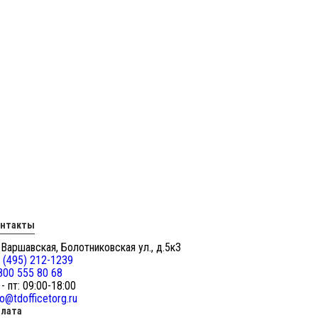
онтакты
 Варшавская, Болотниковская ул., д.5к3
 (495) 212-1239
800 555 80 68
 - пт: 09:00-18:00
fo@tdofficetorg.ru
лата