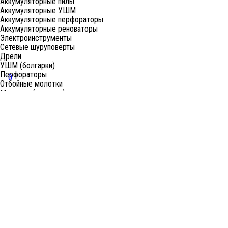
Аккумуляторные пилы
Аккумуляторные УШМ
Аккумуляторные перфораторы
Аккумуляторные реноваторы
Электроинструменты
Сетевые шуруповерты
Дрели
УШМ (болгарки)
Перфораторы
0
Отбойные молотки
Миксеры (электро)
Лобзики
Пилы циркулярные
Пилы торцовочные
Пилы сабельные
Пилы цепные
Фены
Электрорубанки
Шлифовальные машины
Степлеры и ножницы
Краскопульты электрические
Граверы
Штроборезы
Гайковерты (электро)
Реноваторы