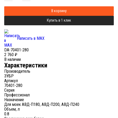
Добавляется...
Добавлен
В корзину
Купить в 1 клик
Написать в MAX
DA-70401-280
2 760
₽
В наличии
Характеристики
Производитель
ЗУБР
Артикул
70401-280
Серия
Профессионал
Назначение
Для моек АВД-П180, АВД-П200, АВД-П240
Объем, л
0.8