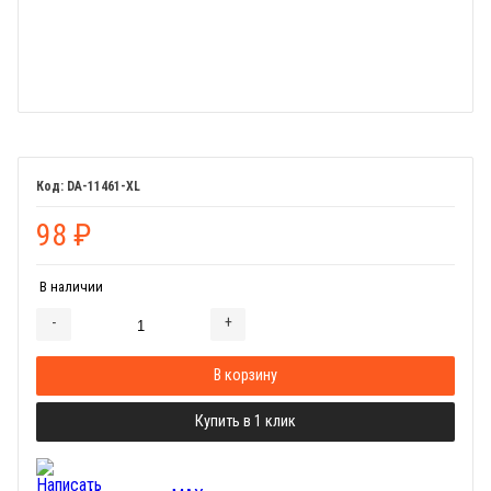
DA-11461-XL
98
₽
В наличии
-
+
Добавляется...
Добавлен
В корзину
Купить в 1 клик