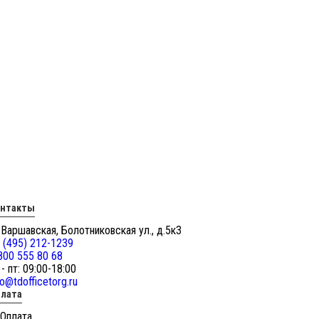
онтакты
 Варшавская, Болотниковская ул., д.5к3
 (495) 212-1239
800 555 80 68
 - пт: 09:00-18:00
fo@tdofficetorg.ru
лата