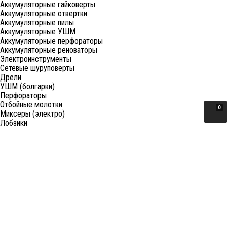
Аккумуляторные гайковерты
Аккумуляторные отвертки
Аккумуляторные пилы
Аккумуляторные УШМ
Аккумуляторные перфораторы
Аккумуляторные реноваторы
Электроинструменты
Сетевые шуруповерты
Дрели
УШМ (болгарки)
Перфораторы
Отбойные молотки
0
Миксеры (электро)
Лобзики
Пилы циркулярные
Пилы торцовочные
Пилы сабельные
Пилы цепные
Фены
Электрорубанки
Шлифовальные машины
Степлеры и ножницы
Краскопульты электрические
Граверы
Штроборезы