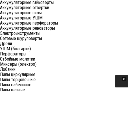
Аккумуляторные гайковерты
Аккумуляторные отвертки
Аккумуляторные пилы
Аккумуляторные УШМ
Аккумуляторные перфораторы
Аккумуляторные реноваторы
Электроинструменты
Сетевые шуруповерты
Дрели
УШМ (болгарки)
Перфораторы
Отбойные молотки
Миксеры (электро)
Лобзики
Пилы циркулярные
Пилы торцовочные
0
Пилы сабельные
Пилы цепные
Фены
Электрорубанки
Шлифовальные машины
Степлеры и ножницы
Краскопульты электрические
Граверы
Штроборезы