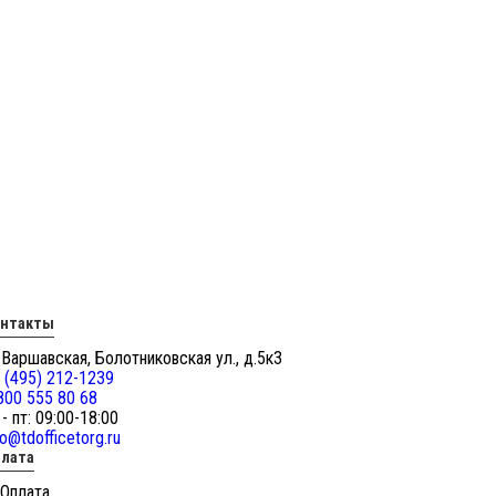
онтакты
 Варшавская, Болотниковская ул., д.5к3
 (495) 212-1239
800 555 80 68
 - пт: 09:00-18:00
fo@tdofficetorg.ru
лата