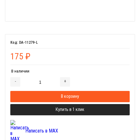
DA-11279-L
175
₽
В наличии
-
+
Добавляется...
Добавлен
В корзину
Купить в 1 клик
Написать в MAX