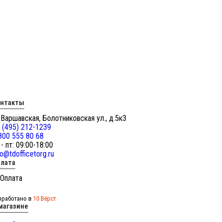
онтакты
 Варшавская, Болотниковская ул., д.5к3
 (495) 212-1239
800 555 80 68
 - пт: 09:00-18:00
fo@tdofficetorg.ru
лата
зработано в
10 Вёрст
магазине