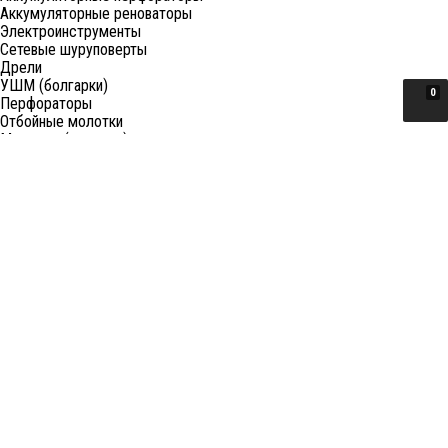
Аккумуляторные реноваторы
Электроинструменты
Сетевые шуруповерты
Дрели
УШМ (болгарки)
0
Перфораторы
Отбойные молотки
Миксеры (электро)
Лобзики
Пилы циркулярные
Пилы торцовочные
Пилы сабельные
Пилы цепные
Фены
Электрорубанки
Шлифовальные машины
Степлеры и ножницы
Краскопульты электрические
Граверы
Штроборезы
Гайковерты (электро)
Реноваторы
Фрезеры
Принадлежности к электроинструменту
Станки