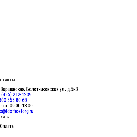
онтакты
 Варшавская, Болотниковская ул., д.5к3
 (495) 212-1239
800 555 80 68
 - пт: 09:00-18:00
fo@tdofficetorg.ru
лата