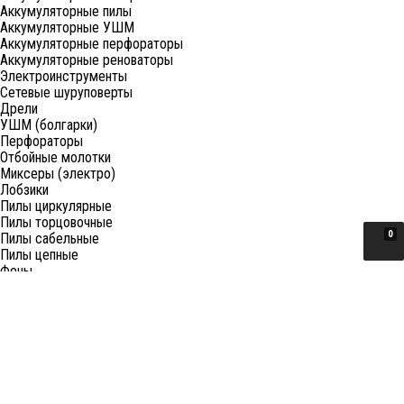
Аккумуляторные пилы
Аккумуляторные УШМ
Аккумуляторные перфораторы
Аккумуляторные реноваторы
Электроинструменты
Сетевые шуруповерты
Дрели
УШМ (болгарки)
Перфораторы
Отбойные молотки
Миксеры (электро)
Лобзики
Пилы циркулярные
Пилы торцовочные
0
Пилы сабельные
Пилы цепные
Фены
Электрорубанки
Шлифовальные машины
Степлеры и ножницы
Краскопульты электрические
Граверы
Штроборезы
Гайковерты (электро)
Реноваторы