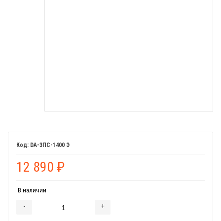
DA-ЗПС-1400 Э
12 890
₽
В наличии
-
+
Добавляется...
Добавлен