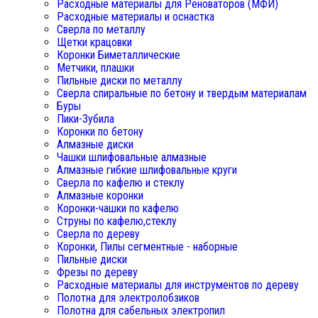
Расходные материалы для Реноваторов (МФИ)
Расходные материалы и оснастка
Сверла по металлу
Щетки крацовки
Коронки Биметаллические
Метчики, плашки
Пильные диски по металлу
Сверла спиральные по бетону и твердым материалам
Буры
Пики-Зубила
Коронки по бетону
Алмазные диски
Чашки шлифовальные алмазные
Алмазные гибкие шлифовальные круги
Сверла по кафелю и стеклу
Алмазные коронки
Коронки-чашки по кафелю
Струны по кафелю,стеклу
Сверла по дереву
Коронки, Пилы сегментные - наборные
Пильные диски
Фрезы по дереву
Расходные материалы для инструментов по дереву
Полотна для электролобзиков
Полотна для сабельных электропил