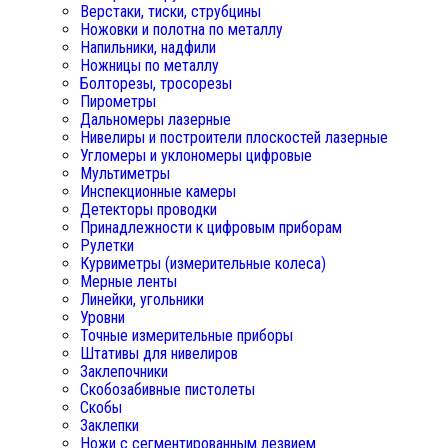
Верстаки, тиски, струбцины
Ножовки и полотна по металлу
Напильники, надфили
Ножницы по металлу
Болторезы, тросорезы
Пирометры
Дальномеры лазерные
Нивелиры и построители плоскостей лазерные
Угломеры и уклономеры цифровые
Мультиметры
Инспекционные камеры
Детекторы проводки
Принадлежности к цифровым приборам
Рулетки
Курвиметры (измерительные колеса)
Мерные ленты
Линейки, угольники
Уровни
Точные измерительные приборы
Штативы для нивелиров
Заклепочники
Скобозабивные пистолеты
Скобы
Заклепки
Ножи с сегментированным лезвием