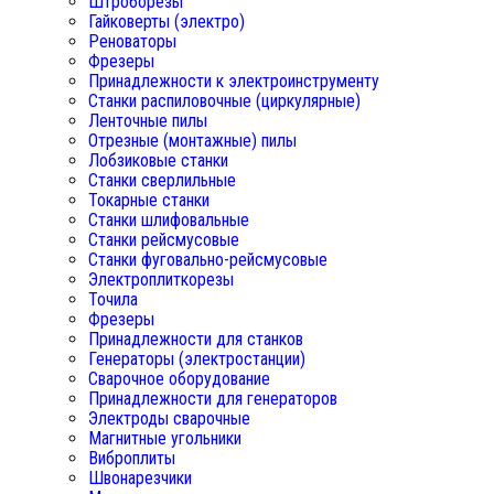
Штроборезы
Гайковерты (электро)
Реноваторы
Фрезеры
Принадлежности к электроинструменту
Станки распиловочные (циркулярные)
Ленточные пилы
Отрезные (монтажные) пилы
Лобзиковые станки
Станки сверлильные
Токарные станки
Станки шлифовальные
Станки рейсмусовые
Станки фуговально-рейсмусовые
Электроплиткорезы
Точила
Фрезеры
Принадлежности для станков
Генераторы (электростанции)
Сварочное оборудование
Принадлежности для генераторов
Электроды сварочные
Магнитные угольники
Виброплиты
Швонарезчики