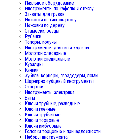
Паяльное оборудование
Инструменты по кафелю и стеклу
Захваты для грузов
Ножовки по гипсокартону
Ножовки по дереву
Стамески, резцы
Рубанки
Топоры, колуны
Инструменты для гипсокартона
Молотки слесарные
Молотки специальные
Кувалды
Киянки
Зубила, кернеры, гвоздодеры, ломы
Шарнирно-губцевый инструменты
Отвертки
Инструменты электрика
Биты
Ключи трубные, разводные
Ключи гаечные
Ключи трубчатые
Ключи торцовые
Ключи имбусовые
Головки торцовые и принадлежности
Наборы инструмента