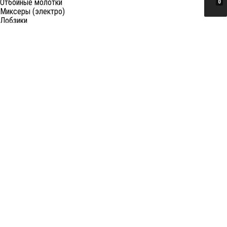
Отбойные молотки
0
Миксеры (электро)
Лобзики
Пилы циркулярные
Пилы торцовочные
Пилы сабельные
Пилы цепные
Фены
Электрорубанки
Шлифовальные машины
Степлеры и ножницы
Краскопульты электрические
Граверы
Штроборезы
Гайковерты (электро)
Реноваторы
Фрезеры
Принадлежности к электроинструменту
Станки
Станки распиловочные (циркулярные)
Ленточные пилы
Отрезные (монтажные) пилы
Лобзиковые станки
Станки сверлильные
Токарные станки