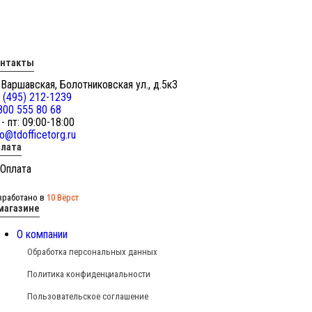
онтакты
 Варшавская, Болотниковская ул., д.5к3
 (495) 212-1239
800 555 80 68
 - пт: 09:00-18:00
fo@tdofficetorg.ru
лата
зработано в
10 Вёрст
магазине
О компании
Обработка персональных данных
Политика конфиденциальности
Пользовательское соглашение