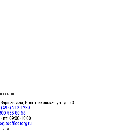
онтакты
 Варшавская, Болотниковская ул., д.5к3
 (495) 212-1239
800 555 80 68
 - пт: 09:00-18:00
fo@tdofficetorg.ru
лата