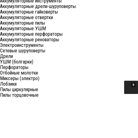
Аккумуляторные инструменты
Аккумуляторные дрели-шуруповерты
Аккумуляторные гайковерты
Аккумуляторные отвертки
Аккумуляторные пилы
Аккумуляторные УШМ
Аккумуляторные перфораторы
Аккумуляторные реноваторы
Электроинструменты
Сетевые шуруповерты
Дрели
УШМ (болгарки)
Перфораторы
Отбойные молотки
Миксеры (электро)
Лобзики
0
Пилы циркулярные
Пилы торцовочные
Пилы сабельные
Пилы цепные
Фены
Электрорубанки
Шлифовальные машины
Степлеры и ножницы
Краскопульты электрические