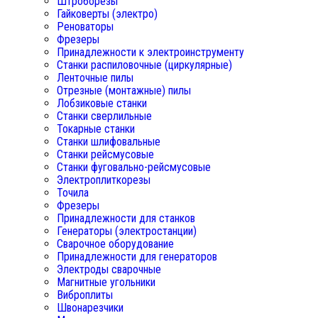
Штроборезы
Гайковерты (электро)
Реноваторы
Фрезеры
Принадлежности к электроинструменту
Станки распиловочные (циркулярные)
Ленточные пилы
Отрезные (монтажные) пилы
Лобзиковые станки
Станки сверлильные
Токарные станки
Станки шлифовальные
Станки рейсмусовые
Станки фуговально-рейсмусовые
Электроплиткорезы
Точила
Фрезеры
Принадлежности для станков
Генераторы (электростанции)
Сварочное оборудование
Принадлежности для генераторов
Электроды сварочные
Магнитные угольники
Виброплиты
Швонарезчики