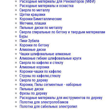
Расходные материалы для Реноваторов (МФИ)
Расходные материалы и оснастка
Сверла по металлу
Щетки крацовки
Коронки Биметаллические
Метчики, плашки
Пильные диски по металлу
Сверла спиральные по бетону и твердым материалам
Буры
Пики-Зубила
Коронки по бетону
Алмазные диски
Чашки шлифовальные алмазные
Алмазные гибкие шлифовальные круги
Сверла по кафелю и стеклу
Алмазные коронки
Коронки-чашки по кафелю
Струны по кафелю,стеклу
Сверла по дереву
Коронки, Пилы сегментные - наборные
Пильные диски
Фрезы по дереву
Расходные материалы для инструментов по дереву
Полотна для электролобзиков
Полотна для сабельных электропил