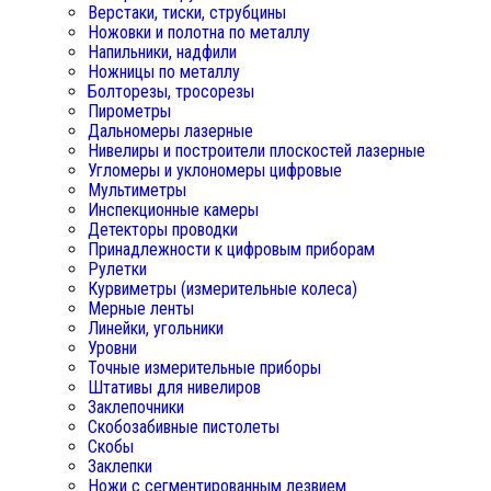
Верстаки, тиски, струбцины
Ножовки и полотна по металлу
Напильники, надфили
Ножницы по металлу
Болторезы, тросорезы
Пирометры
Дальномеры лазерные
Нивелиры и построители плоскостей лазерные
Угломеры и уклономеры цифровые
Мультиметры
Инспекционные камеры
Детекторы проводки
Принадлежности к цифровым приборам
Рулетки
Курвиметры (измерительные колеса)
Мерные ленты
Линейки, угольники
Уровни
Точные измерительные приборы
Штативы для нивелиров
Заклепочники
Скобозабивные пистолеты
Скобы
Заклепки
Ножи с сегментированным лезвием