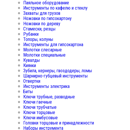
Паяльное оборудование
Инструменты по кафелю и стеклу
Захваты для грузов
Ножовки по гипсокартону
Ножовки по дереву
Стамески, резцы
Рубанки
Топоры, колуны
Инструменты для гипсокартона
Молотки слесарные
Молотки специальные
Кувалды
Киянки
Зубила, кернеры, гвоздодеры, ломы
Шарнирно-губцевый инструменты
Отвертки
Инструменты электрика
Биты
Ключи трубные, разводные
Ключи гаечные
Ключи трубчатые
Ключи торцовые
Ключи имбусовые
Головки торцовые и принадлежности
Наборы инструмента