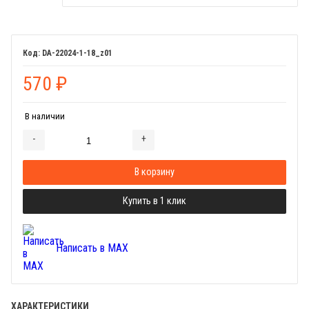
DA-22024-1-18_z01
570
₽
В наличии
-
+
Добавляется...
Добавлен
В корзину
Купить в 1 клик
Написать в MAX
ХАРАКТЕРИСТИКИ