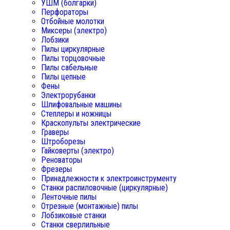
УШМ (болгарки)
Перфораторы
Отбойные молотки
Миксеры (электро)
Лобзики
Пилы циркулярные
Пилы торцовочные
Пилы сабельные
Пилы цепные
Фены
Электрорубанки
Шлифовальные машины
Степлеры и ножницы
Краскопульты электрические
Граверы
Штроборезы
Гайковерты (электро)
Реноваторы
Фрезеры
Принадлежности к электроинструменту
Станки распиловочные (циркулярные)
Ленточные пилы
Отрезные (монтажные) пилы
Лобзиковые станки
Станки сверлильные